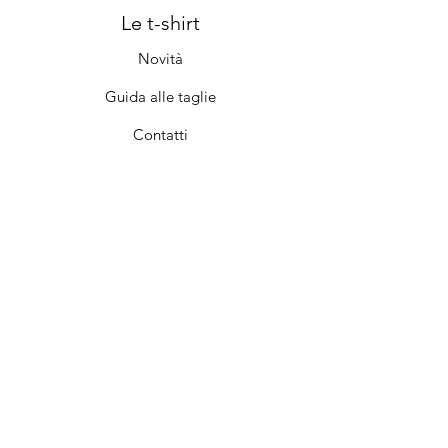
Le t-shirt
Novità
Guida alle taglie
Contatti
Cura e manutenzione
Il negozio
Chi siamo
Iscriviti
FAQ
Termini e condizioni
Privacy e Norme
Spedizioni e resi