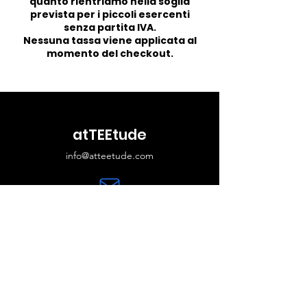
quanto rientriamo nella soglia
prevista per i piccoli esercenti
senza partita IVA.
Nessuna tassa viene applicata al
momento del checkout.
atTEEtude
info@atteetude.com
Do Not Sell My Personal Information
Le t-shirt
Novità