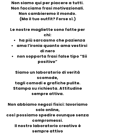
Non siamo qui per piacere a tutti.
Non facciamo frasi motivazionali.
Non cambieremo il mondo.
(Ma il tuo outfit? Forse sì.)
Le nostre magliette sono fatte per
chi:
• ha più sarcasmo che pazienza
• ama l’ironia quanto ama vestirsi
di nero
• non sopporta frasi false tipo “Sii
positivo”
Siamo un laboratorio di verità
scomode,
tagli comodi e grafiche pulite.
Stampa su richiesta. Attitudine
sempre attiva.
Non abbiamo negozi fisici: lavoriamo
solo online,
così possiamo spedire ovunque senza
compromessi.
Il nostro laboratorio creativo è
sempre attivo