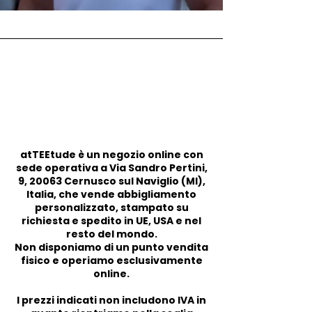
atTEEtude è un negozio online con
sede operativa a Via Sandro Pertini,
9, 20063 Cernusco sul Naviglio (MI),
Italia, che vende abbigliamento
personalizzato, stampato su
richiesta e spedito in UE, USA e nel
resto del mondo.
Non disponiamo di un punto vendita
fisico e operiamo esclusivamente
online.
I prezzi indicati non includono IVA in