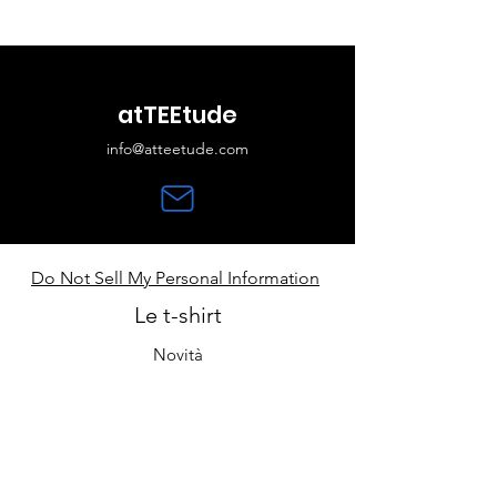
atTEEtude
info@atteetude.com
Do Not Sell My Personal Information
Le t-shirt
Novità
Guida alle taglie
Contatti
Cura e manutenzione