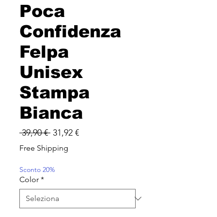
Poca
Confidenza
Felpa
Unisex
Stampa
Bianca
Prezzo
Prezzo
 39,90 € 
31,92 €
regolare
scontato
Free Shipping
Sconto 20%
Color
*