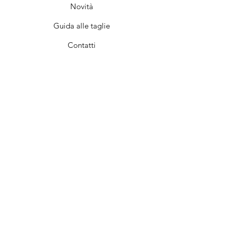
Novità
Guida alle taglie
Contatti
Cura e manutenzione
Il negozio
Chi siamo
Iscriviti
FAQ
Termini e condizioni
Privacy e Norme
Spedizioni e resi
Metodi di pagamento