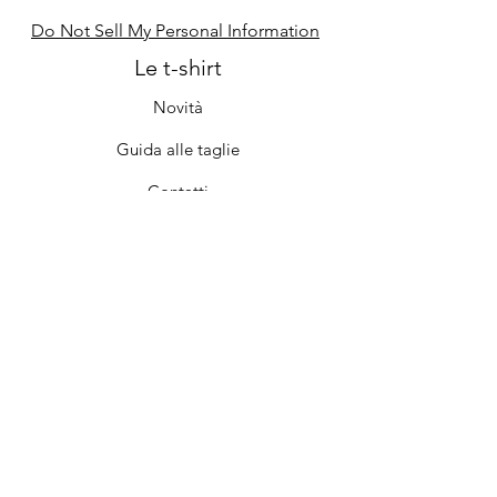
Do Not Sell My Personal Information
Le t-shirt
Novità
Guida alle taglie
Contatti
Cura e manutenzione
Il negozio
Chi siamo
Iscriviti
FAQ
Termini e condizioni
Privacy e Norme