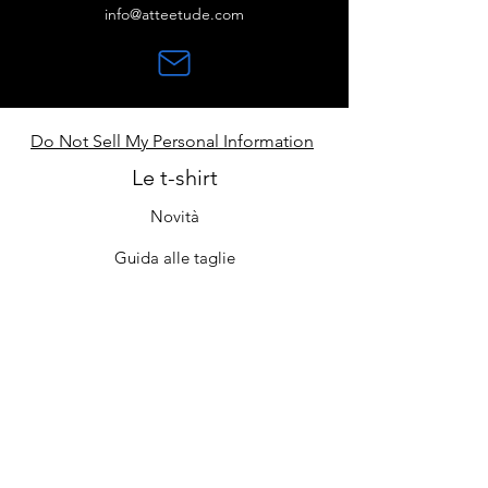
info@atteetude.com
Do Not Sell My Personal Information
Le t-shirt
Novità
Guida alle taglie
Contatti
Cura e manutenzione
Il negozio
Chi siamo
Iscriviti
FAQ