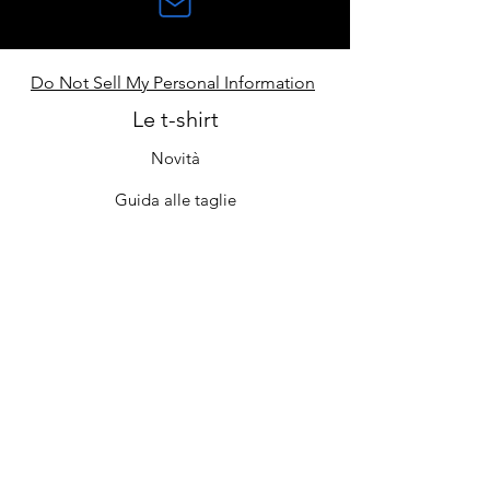
Do Not Sell My Personal Information
Le t-shirt
Novità
Guida alle taglie
Contatti
Cura e manutenzione
Il negozio
Chi siamo
Iscriviti
FAQ
Termini e condizioni