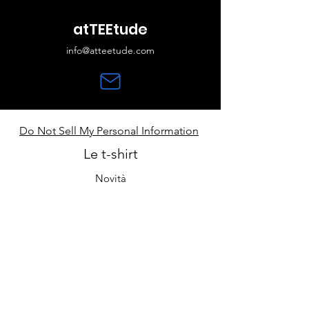
atTEEtude
info@atteetude.com
Do Not Sell My Personal Information
Le t-shirt
Novità
Guida alle taglie
Contatti
Cura e manutenzione
Il negozio
Chi siamo