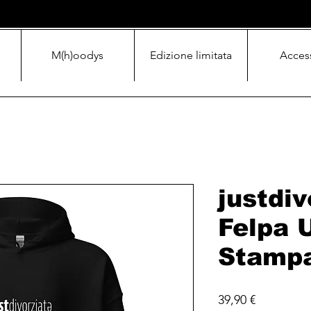
M(h)oodys
Edizione limitata
Acces
justdiv
Felpa 
Stampa
Prezzo
39,90 €