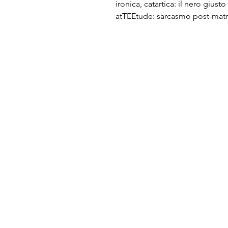
ironica, catartica: il nero giust
atTEEtude: sarcasmo post-matr