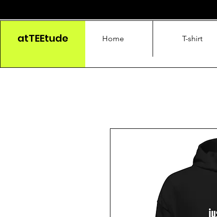
atTEEtude
Home
T-shirt