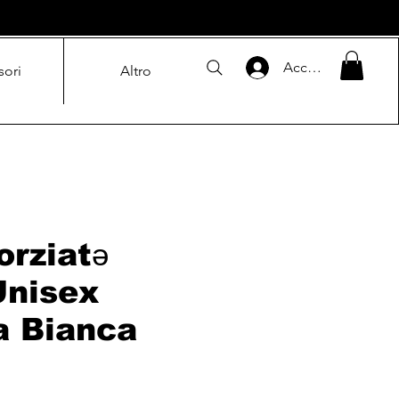
Accedi
sori
Altro
orziatə
Unisex
 Bianca