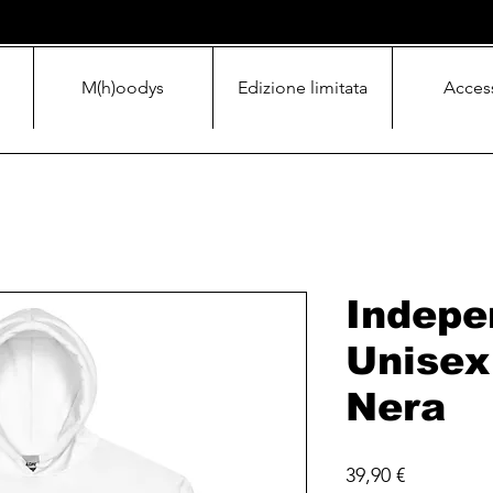
M(h)oodys
Edizione limitata
Acces
Indepe
Unisex
Nera
Prezzo
39,90 €