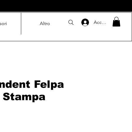
Accedi
sori
Altro
ndent Felpa
 Stampa