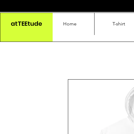
atTEEtude
Home
T-shirt