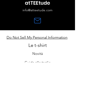
atTEEtude
info@atteetude.com
Do Not Sell My Personal Information
Le t-shirt
Novità
Guida alle taglie
Contatti
Cura e manutenzione
Il negozio
Chi siamo
Iscriviti