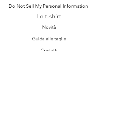
Do Not Sell My Personal Information
Le t-shirt
Novità
Guida alle taglie
Contatti
Cura e manutenzione
Il negozio
Chi siamo
Iscriviti
FAQ
Termini e condizioni
Privacy e Norme