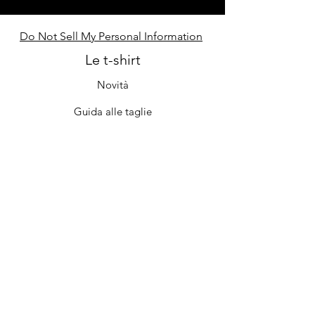
Do Not Sell My Personal Information
Le t-shirt
Novità
Guida alle taglie
Contatti
Cura e manutenzione
Il negozio
Chi siamo
Iscriviti
FAQ
Termini e condizioni